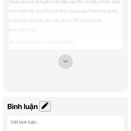
Quạt case có thể gắn trực tiếp vào thẻ và điều chỉnh dựa
trên nhiệt độ của CPU và GPU, cung cấp thêm lượng khí
tươi hoặc khí thải cho các tác vụ 3D đòi hỏi cao.
Khe Cắm 3.5:
Tản nhiệt tùy chỉnh có kích thước...
Bình luận