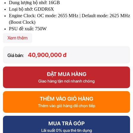
Dung lượng bộ nhớ: 16GB
Loại bộ nhớ: GDDR6X
Engine Clock: OC mode: 2655 MHz | Default mode: 2625 MHz
(Boost Clock)
PSU đề xuất: 750W
Cổng kết nối: 2 x HDMI 2.1a, 3 x DisplayPort 1.4a
Xem thêm
40,900,000 đ
Giá bán:
ĐẶT MUA HÀNG
Giao hàng tận nơi nhanh chóng
THÊM VÀO GIỎ HÀNG
Thêm vào giỏ hàng để chọn tiếp
MUA TRẢ GÓP
Lãi suất 0% qua thẻ tín dụng