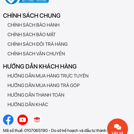
CHÍNH SÁCH CHUNG
CHÍNH SÁCH BẢO HÀNH
CHÍNH SÁCH BẢO MẬT
CHÍNH SÁCH ĐỔI TRẢ HÀNG
CHÍNH SÁCH VẬN CHUYỂN
HƯỚNG DẪN KHÁCH HÀNG
HƯỚNG DẪN MUA HÀNG TRỰC TUYẾN
HƯỚNG DẪN MUA HÀNG TRẢ GÓP
HƯỚNG DẪN THANH TOÁN
HƯỚNG DẪN KHÁC
Mã số thuế: 0107065190 - Do sở kế hoạch và đầu tư thành phố Hà Nội
Liên hệ