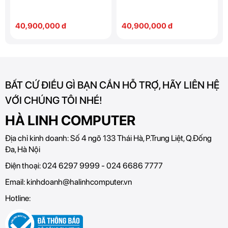
16GB GDDR6X OC
16GB GDDR6X OC
Edition
Edition
40,900,000 đ
40,900,000 đ
BẤT CỨ ĐIỀU GÌ BẠN CẦN HỖ TRỢ, HÃY LIÊN HỆ
VỚI CHÚNG TÔI NHÉ!
HÀ LINH COMPUTER
Địa chỉ kinh doanh:
Số 4 ngõ 133 Thái Hà, P.Trung Liệt, Q.Đống
Đa, Hà Nội
Điện thoại:
024 6297 9999 - 024 6686 7777
Email:
kinhdoanh@halinhcomputer.vn
Hotline: