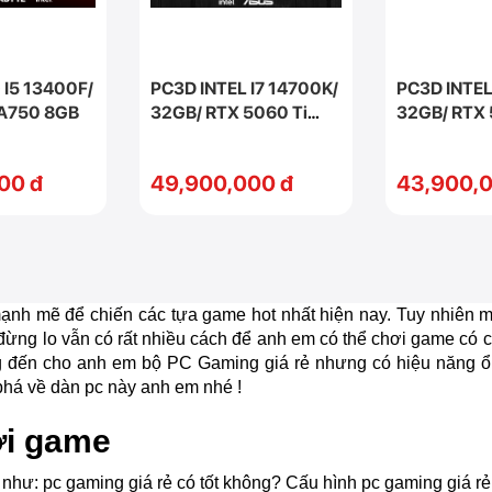
I5 13400F/
PC3D INTEL I7 14700K/
PC3D INTEL
 A750 8GB
32GB/ RTX 5060 Ti
32GB/ RTX 
16GB
16GB
00 đ
49,900,000 đ
43,900,0
nh mẽ để chiến các tựa game hot nhất hiện nay. Tuy nhiên m
ừng lo vẫn có rất nhiều cách để anh em có thể chơi game có 
đến cho anh em bộ PC Gaming giá rẻ nhưng có hiệu năng ổn 
há về dàn pc này anh em nhé !
hơi game
hư: pc gaming giá rẻ có tốt không? Cấu hình pc gaming giá rẻ 