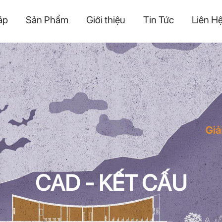
áp
Sản Phẩm
Giới thiệu
Tin Tức
Liên H
CAD - KẾT CẤU