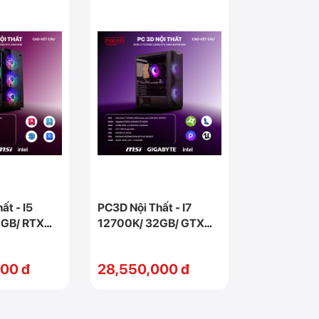
ất - I5
PC3D Nội Thất - I7
2GB/ RTX
12700K/ 32GB/ GTX
1660 Super 6GB
00 đ
28,550,000 đ