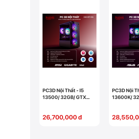
PC3D Nội Thất - I5
PC3D Nội Th
13500/ 32GB/ GTX
13600K/ 3
1660 Super 6GB
3050 6GB
26,700,000 đ
28,550,0