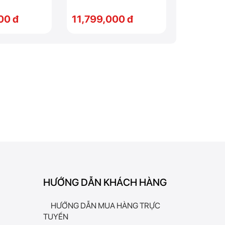
00 đ
11,799,000 đ
11,799,
HƯỚNG DẪN KHÁCH HÀNG
HƯỚNG DẪN MUA HÀNG TRỰC
TUYẾN