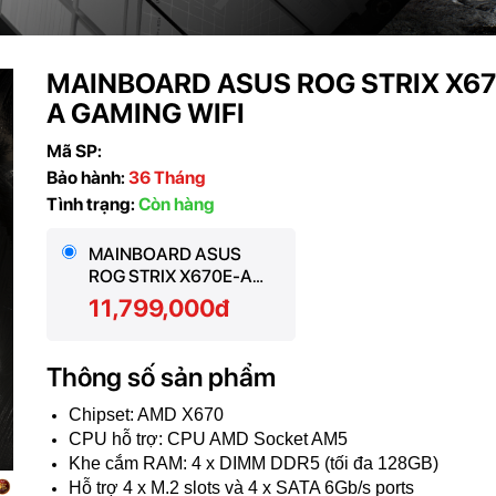
MAINBOARD ASUS ROG STRIX X67
A GAMING WIFI
Mã SP:
Bảo hành:
36 Tháng
Tình trạng:
Còn hàng
MAINBOARD ASUS
ROG STRIX X670E-A
GAMING WIFI
11,799,000đ
Thông số sản phẩm
Chipset: AMD X670
CPU hỗ trợ: CPU AMD Socket AM5
Khe cắm RAM: 4 x DIMM DDR5 (tối đa 128GB)
Hỗ trợ 4 x M.2 slots và 4 x SATA 6Gb/s ports