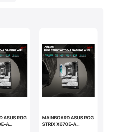
D ASUS ROG
MAINBOARD ASUS ROG
MAINBOA
0E-A
STRIX X670E-A
STRIX X6
FI
GAMING WIFI
GAMING W