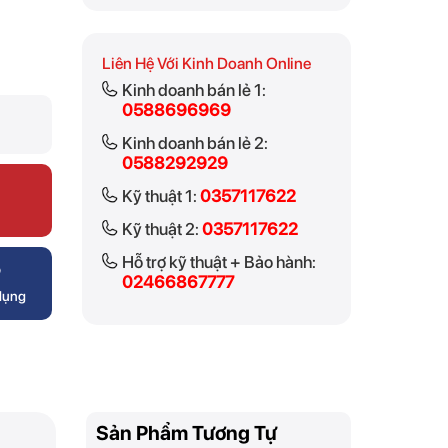
Liên Hệ Với Kinh Doanh Online
Kinh doanh bán lẻ 1:
0588696969
Kinh doanh bán lẻ 2:
0588292929
Kỹ thuật 1:
0357117622
Kỹ thuật 2:
0357117622
Hỗ trợ kỹ thuật + Bảo hành:
P
02466867777
 dụng
Sản Phẩm Tương Tự