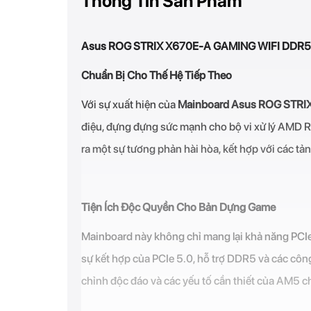
Thông Tin Sản Phẩm
Asus ROG STRIX X670E-A GAMING WIFI DDR5: 
Chuẩn Bị Cho Thế Hệ Tiếp Theo
Với sự xuất hiện của
Mainboard
Asus ROG STRI
điệu, đựng đựng sức mạnh cho bộ vi xử lý AMD 
ra một sự tương phản hài hòa, kết hợp với các tả
Tiện Ích Độc Quyền Cho Bản Dựng Game
Mainboard này không chỉ mang lại khả năng PCIe
sự kết hợp của PCIe 5.0, hỗ trợ DDR5 và các cô
chỉnh độc đáo và các yếu tố cần thiết của AM5 