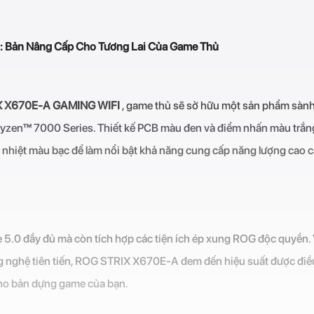
Bản Nâng Cấp Cho Tương Lai Của Game Thủ
X X670E-A GAMING WIFI
, game thủ sẽ sở hữu một sản phẩm sàn
Ryzen™ 7000 Series. Thiết kế PCB màu đen và điểm nhấn màu trắn
n nhiệt màu bạc để làm nổi bật khả năng cung cấp năng lượng cao c
 5.0 đầy đủ mà còn tích hợp các tiện ích ép xung ROG độc quyền. 
ng nghệ tiên tiến, ROG STRIX X670E-A đem đến hiệu suất được điề
cho bản dựng game của bạn.