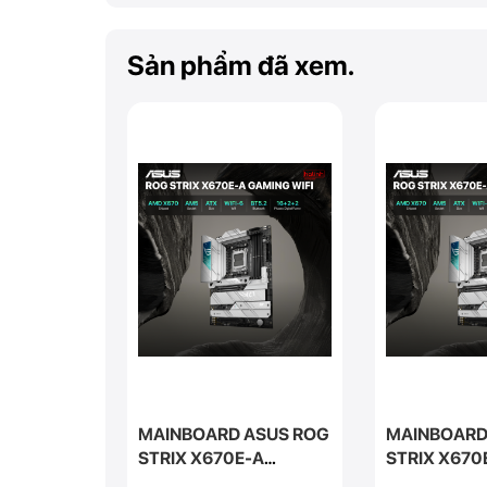
Sản phẩm đã xem.
ASUS ROG
MAINBOARD ASUS ROG
MAINBOARD
-A
STRIX X670E-A
STRIX X670
GAMING WIFI
GAMING WIF