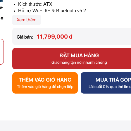
Kích thước: ATX
Hỗ trợ Wi-Fi 6E & Bluetooth v5.2
Xem thêm
11,799,000 đ
Giá bán:
ĐẶT MUA HÀNG
Giao hàng tận nơi nhanh chóng
THÊM VÀO GIỎ HÀNG
MUA TRẢ GÓ
Thêm vào giỏ hàng để chọn tiếp
Lãi suất 0% qua thẻ tín