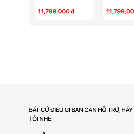
0 đ
11,799,000 đ
11,799,00
BẤT CỨ ĐIỀU GÌ BẠN CẦN HỖ TRỢ, HÃY
TÔI NHÉ!