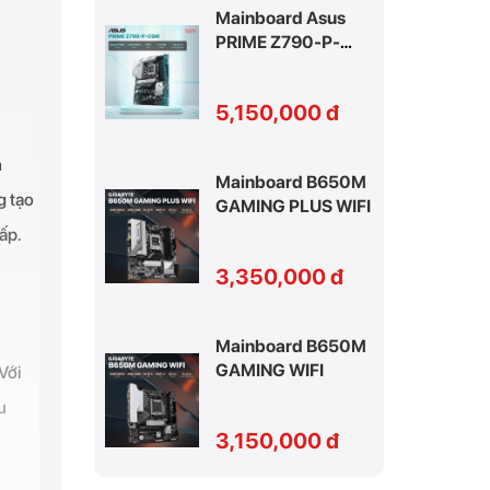
Mainboard Asus
PRIME Z790-P-
CSM D5
5,150,000 đ
h
Mainboard B650M
g tạo
GAMING PLUS WIFI
ấp.
3,350,000 đ
Mainboard B650M
GAMING WIFI
Với
u
3,150,000 đ