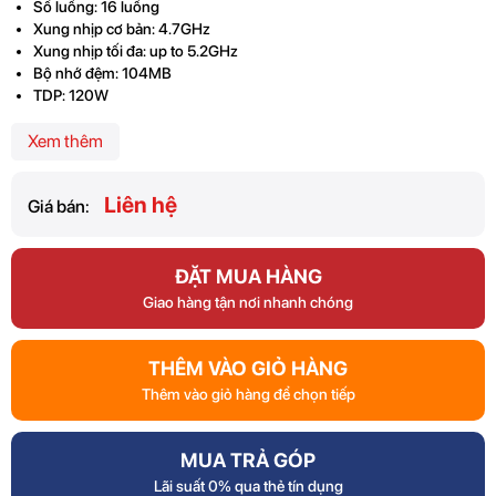
Số luồng: 16 luồng
Xung nhịp cơ bản: 4.7GHz
Xung nhịp tối đa: up to 5.2GHz
Bộ nhớ đệm: 104MB
TDP: 120W
Xem thêm
Liên hệ
Giá bán:
ĐẶT MUA HÀNG
Giao hàng tận nơi nhanh chóng
THÊM VÀO GIỎ HÀNG
Thêm vào giỏ hàng để chọn tiếp
MUA TRẢ GÓP
Lãi suất 0% qua thẻ tín dụng