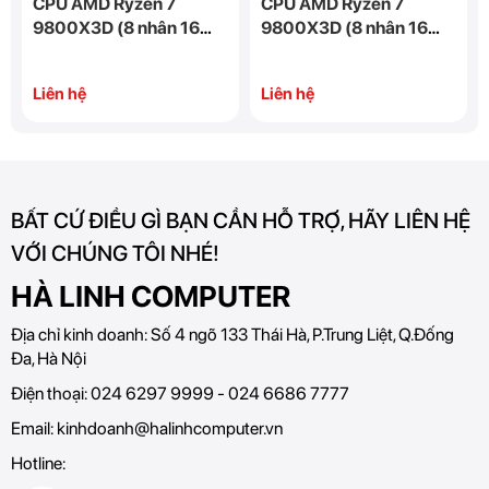
CPU AMD Ryzen 7
CPU AMD Ryzen 7
9800X3D (8 nhân 16
9800X3D (8 nhân 16
luồng, up to 5.2GHz,
luồng, up to 5.2GHz,
104MB Cache)
104MB Cache)
Liên hệ
Liên hệ
BẤT CỨ ĐIỀU GÌ BẠN CẦN HỖ TRỢ, HÃY LIÊN HỆ
VỚI CHÚNG TÔI NHÉ!
HÀ LINH COMPUTER
Địa chỉ kinh doanh:
Số 4 ngõ 133 Thái Hà, P.Trung Liệt, Q.Đống
Đa, Hà Nội
Điện thoại:
024 6297 9999 - 024 6686 7777
Email:
kinhdoanh@halinhcomputer.vn
Hotline: