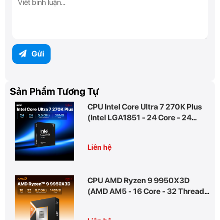
Gửi
Sản Phẩm Tương Tự
CPU Intel Core Ultra 7 270K Plus
(Intel LGA1851 - 24 Core - 24
Thread - Base 3.2Ghz - Turbo
5.5Ghz - Cache 36MB)
Liên hệ
CPU AMD Ryzen 9 9950X3D
(AMD AM5 - 16 Core - 32 Thread -
Base 4.3Ghz - Turbo 5.7Ghz -
Cache 140MB)